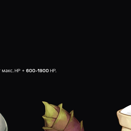
 макс. HP +
600-1900
HP.