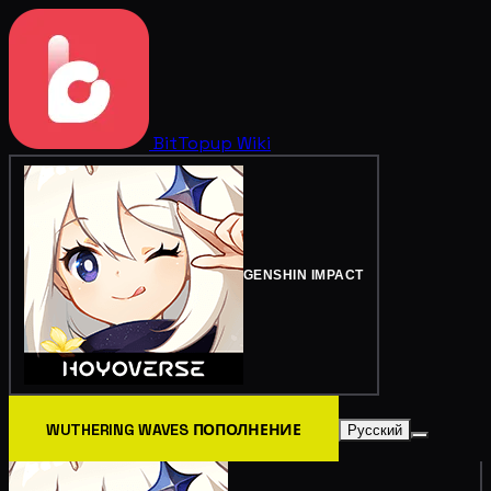
BitTopup
Wiki
GENSHIN IMPACT
WUTHERING WAVES ПОПОЛНЕНИЕ
Русский