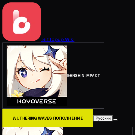
BitTopup
Wiki
GENSHIN IMPACT
WUTHERING WAVES ПОПОЛНЕНИЕ
Русский