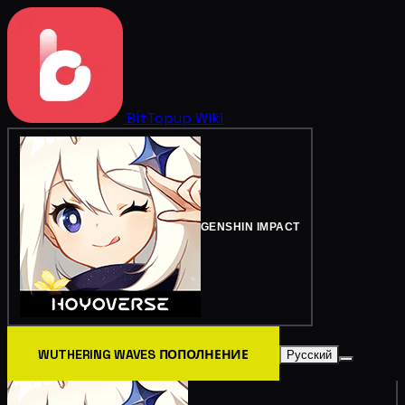
BitTopup
Wiki
GENSHIN IMPACT
WUTHERING WAVES ПОПОЛНЕНИЕ
Русский