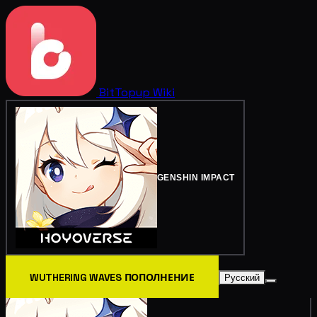
BitTopup
Wiki
GENSHIN IMPACT
WUTHERING WAVES ПОПОЛНЕНИЕ
Русский