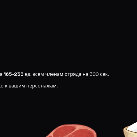
на
165-235
ед. всем членам отряда на 300 сек.
ко к вашим персонажам.