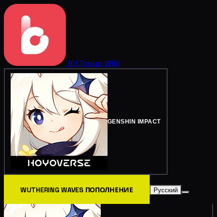
BitTopup
Wiki
GENSHIN IMPACT
WUTHERING WAVES ПОПОЛНЕНИЕ
Русский