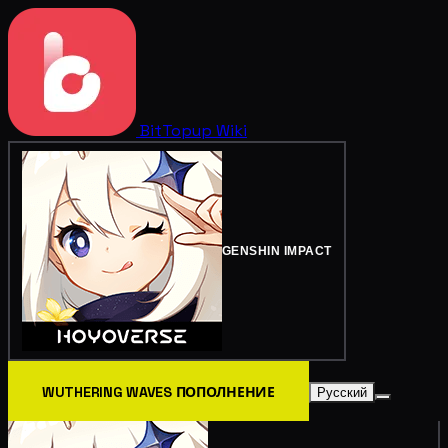
BitTopup
Wiki
GENSHIN IMPACT
WUTHERING WAVES ПОПОЛНЕНИЕ
Русский