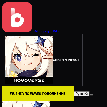
BitTopup
Wiki
GENSHIN IMPACT
WUTHERING WAVES ПОПОЛНЕНИЕ
Русский