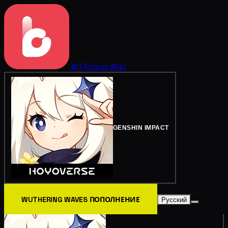
BitTopup
Wiki
GENSHIN IMPACT
WUTHERING WAVES ПОПОЛНЕНИЕ
Русский