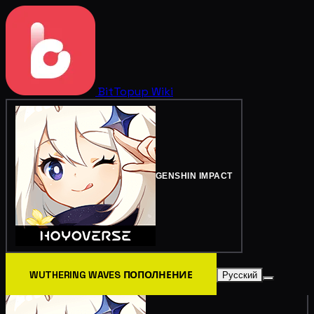
BitTopup
Wiki
GENSHIN IMPACT
WUTHERING WAVES ПОПОЛНЕНИЕ
Русский