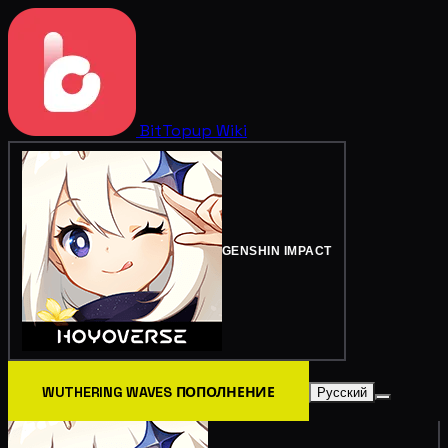
BitTopup
Wiki
GENSHIN IMPACT
WUTHERING WAVES ПОПОЛНЕНИЕ
Русский