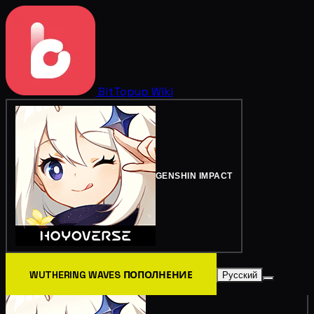
BitTopup
Wiki
GENSHIN IMPACT
WUTHERING WAVES ПОПОЛНЕНИЕ
Русский