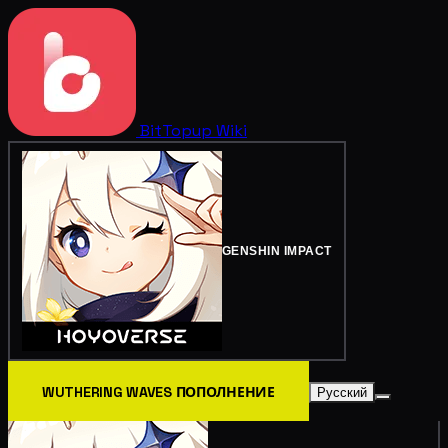
BitTopup
Wiki
GENSHIN IMPACT
WUTHERING WAVES ПОПОЛНЕНИЕ
Русский