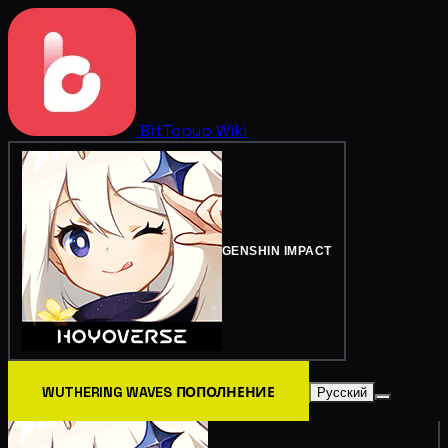
BitTopup
Wiki
GENSHIN IMPACT
WUTHERING WAVES ПОПОЛНЕНИЕ
Русский