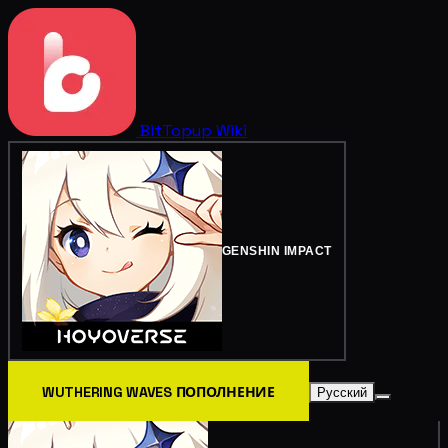
BitTopup
Wiki
GENSHIN IMPACT
WUTHERING WAVES ПОПОЛНЕНИЕ
Русский