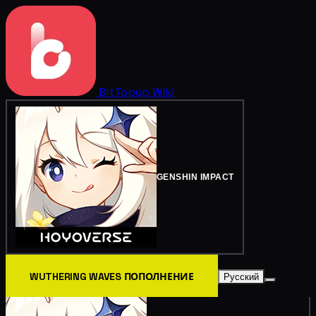
BitTopup
Wiki
GENSHIN IMPACT
WUTHERING WAVES ПОПОЛНЕНИЕ
Русский