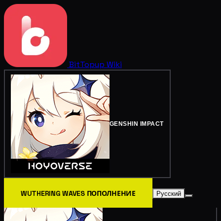
BitTopup
Wiki
GENSHIN IMPACT
WUTHERING WAVES ПОПОЛНЕНИЕ
Русский