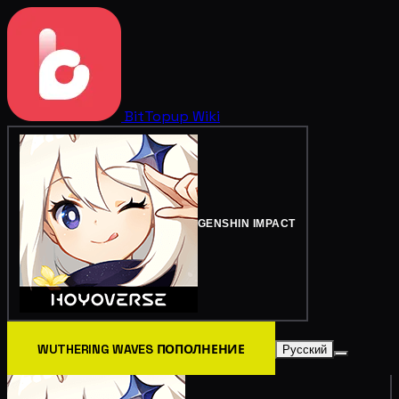
BitTopup
Wiki
GENSHIN IMPACT
WUTHERING WAVES ПОПОЛНЕНИЕ
Русский