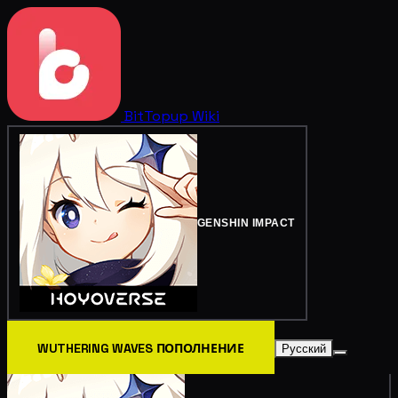
BitTopup
Wiki
GENSHIN IMPACT
WUTHERING WAVES ПОПОЛНЕНИЕ
Русский