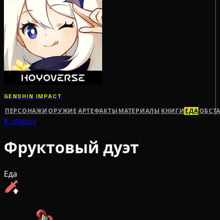
GENSHIN IMPACT
ПЕРСОНАЖИ
ОРУЖИЕ
АРТЕФАКТЫ
МАТЕРИАЛЫ
КНИГИ
ЕДА
ОБСТ
К списку
Фруктовый дуэт
Еда