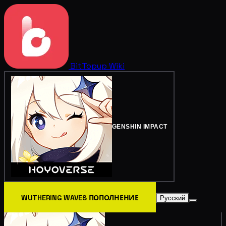
BitTopup
Wiki
GENSHIN IMPACT
WUTHERING WAVES ПОПОЛНЕНИЕ
Русский