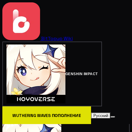
BitTopup
Wiki
GENSHIN IMPACT
WUTHERING WAVES ПОПОЛНЕНИЕ
Русский