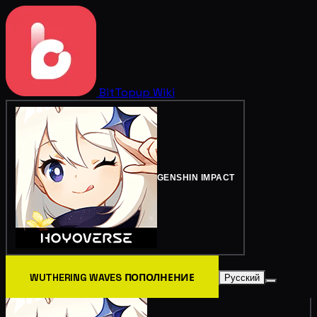
BitTopup
Wiki
GENSHIN IMPACT
WUTHERING WAVES ПОПОЛНЕНИЕ
Русский