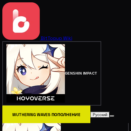
BitTopup
Wiki
GENSHIN IMPACT
WUTHERING WAVES ПОПОЛНЕНИЕ
Русский