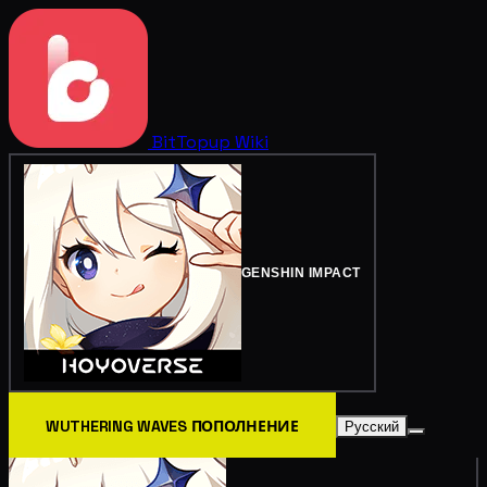
BitTopup
Wiki
GENSHIN IMPACT
WUTHERING WAVES ПОПОЛНЕНИЕ
Русский