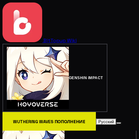
BitTopup
Wiki
GENSHIN IMPACT
WUTHERING WAVES ПОПОЛНЕНИЕ
Русский