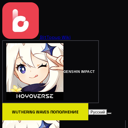
BitTopup
Wiki
GENSHIN IMPACT
WUTHERING WAVES ПОПОЛНЕНИЕ
Русский