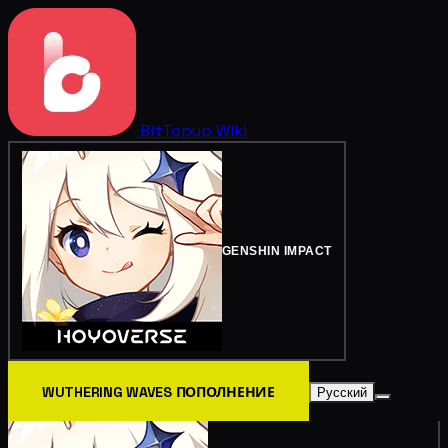
BitTopup
Wiki
GENSHIN IMPACT
WUTHERING WAVES ПОПОЛНЕНИЕ
Русский