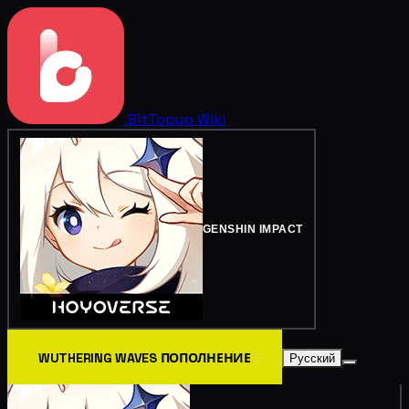
BitTopup
Wiki
GENSHIN IMPACT
WUTHERING WAVES ПОПОЛНЕНИЕ
Русский