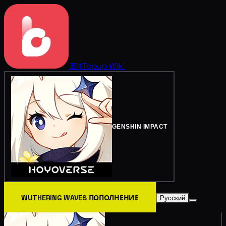
BitTopup
Wiki
GENSHIN IMPACT
WUTHERING WAVES ПОПОЛНЕНИЕ
Русский