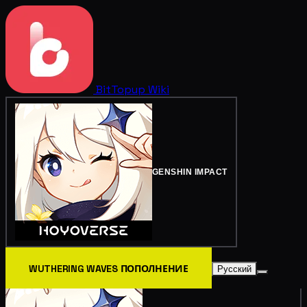
BitTopup
Wiki
GENSHIN IMPACT
WUTHERING WAVES ПОПОЛНЕНИЕ
Русский