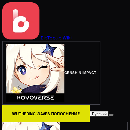
BitTopup
Wiki
GENSHIN IMPACT
WUTHERING WAVES ПОПОЛНЕНИЕ
Русский