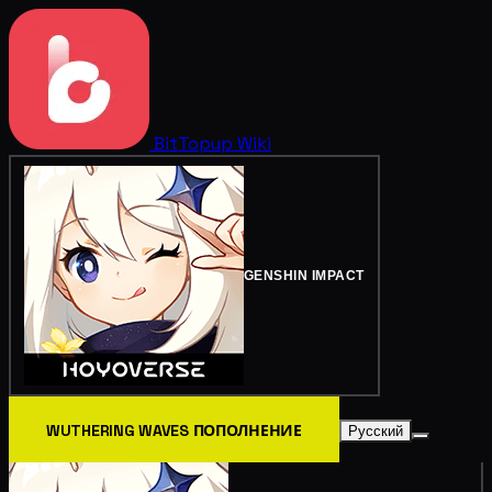
BitTopup
Wiki
GENSHIN IMPACT
WUTHERING WAVES ПОПОЛНЕНИЕ
Русский