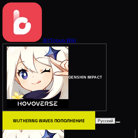
BitTopup
Wiki
GENSHIN IMPACT
WUTHERING WAVES ПОПОЛНЕНИЕ
Русский