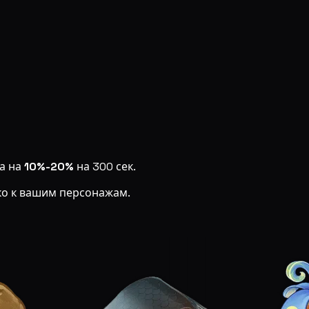
да на
10%-20%
на 300 сек.
ко к вашим персонажам.