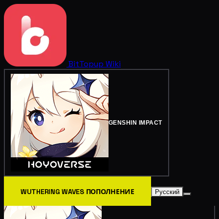
BitTopup
Wiki
GENSHIN IMPACT
WUTHERING WAVES ПОПОЛНЕНИЕ
Русский