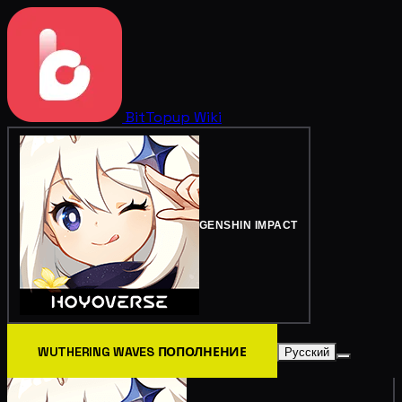
BitTopup
Wiki
GENSHIN IMPACT
WUTHERING WAVES ПОПОЛНЕНИЕ
Русский