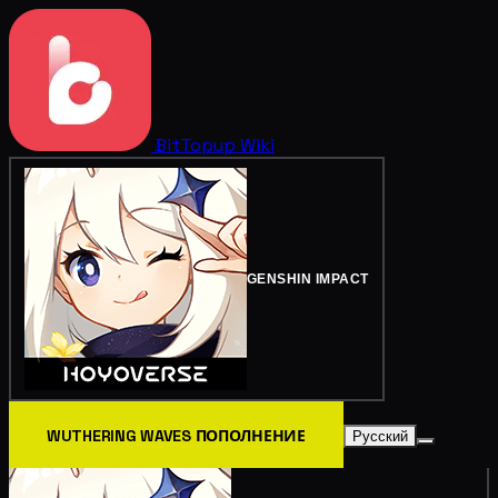
BitTopup
Wiki
GENSHIN IMPACT
WUTHERING WAVES ПОПОЛНЕНИЕ
Русский