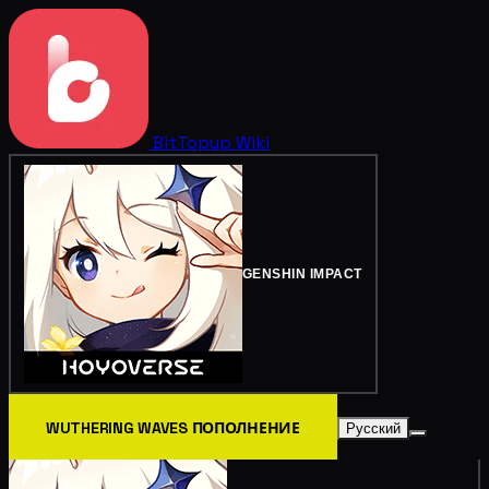
BitTopup
Wiki
GENSHIN IMPACT
WUTHERING WAVES ПОПОЛНЕНИЕ
Русский