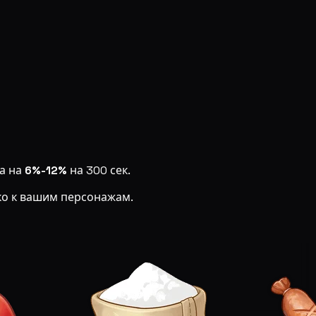
да на
6%-12%
на 300 сек.
ко к вашим персонажам.