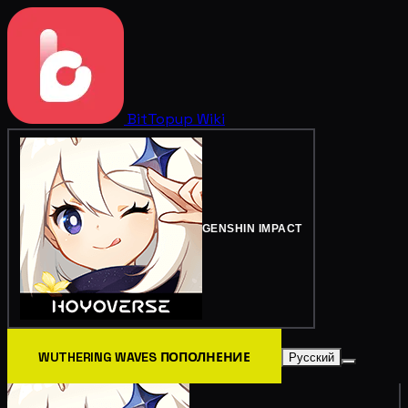
BitTopup
Wiki
GENSHIN IMPACT
WUTHERING WAVES ПОПОЛНЕНИЕ
Русский