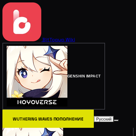
BitTopup
Wiki
GENSHIN IMPACT
WUTHERING WAVES ПОПОЛНЕНИЕ
Русский