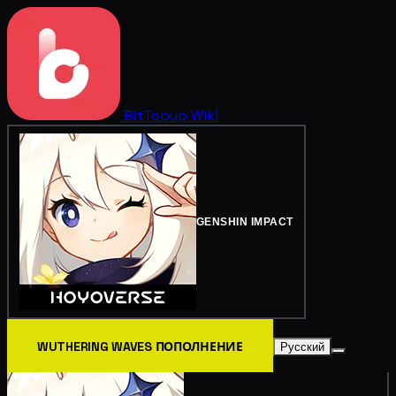
BitTopup
Wiki
GENSHIN IMPACT
WUTHERING WAVES ПОПОЛНЕНИЕ
Русский