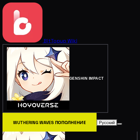
BitTopup
Wiki
GENSHIN IMPACT
WUTHERING WAVES ПОПОЛНЕНИЕ
Русский