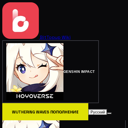
BitTopup
Wiki
GENSHIN IMPACT
WUTHERING WAVES ПОПОЛНЕНИЕ
Русский