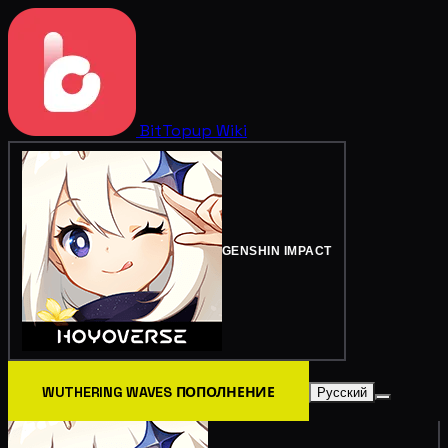
BitTopup
Wiki
GENSHIN IMPACT
WUTHERING WAVES ПОПОЛНЕНИЕ
Русский