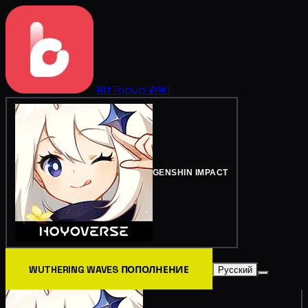
BitTopup
Wiki
GENSHIN IMPACT
WUTHERING WAVES ПОПОЛНЕНИЕ
Русский