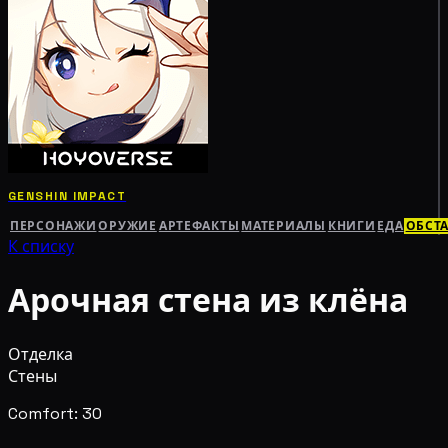
GENSHIN IMPACT
ПЕРСОНАЖИ
ОРУЖИЕ
АРТЕФАКТЫ
МАТЕРИАЛЫ
КНИГИ
ЕДА
ОБСТ
К списку
Арочная стена из клёна
Отделка
Стены
Comfort: 30