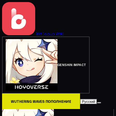
BitTopup
Wiki
GENSHIN IMPACT
WUTHERING WAVES ПОПОЛНЕНИЕ
Русский