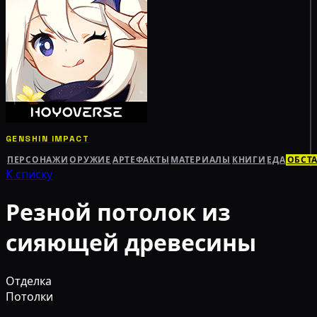
GENSHIN IMPACT
ПЕРСОНАЖИ
ОРУЖИЕ
АРТЕФАКТЫ
МАТЕРИАЛЫ
КНИГИ
ЕДА
ОБСТ
К списку
Резной потолок из
сияющей древесины
Отделка
Потолки