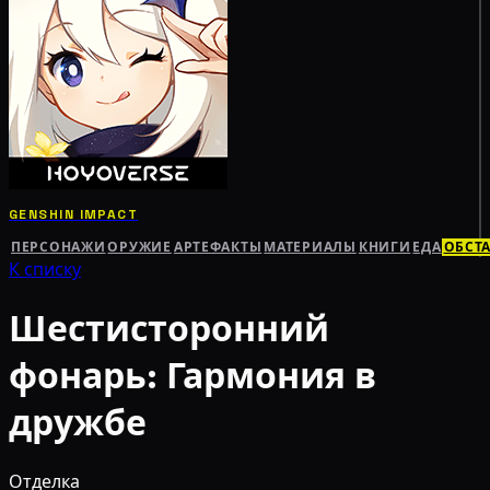
GENSHIN IMPACT
ПЕРСОНАЖИ
ОРУЖИЕ
АРТЕФАКТЫ
МАТЕРИАЛЫ
КНИГИ
ЕДА
ОБСТ
К списку
Шестисторонний
фонарь: Гармония в
дружбе
Отделка