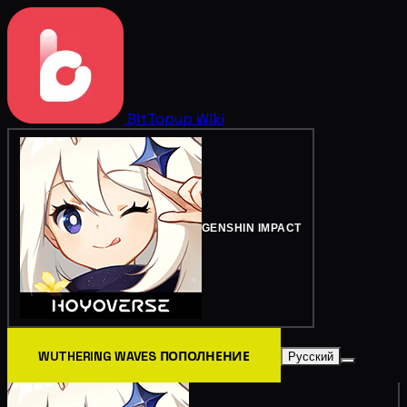
BitTopup
Wiki
GENSHIN IMPACT
WUTHERING WAVES ПОПОЛНЕНИЕ
Русский