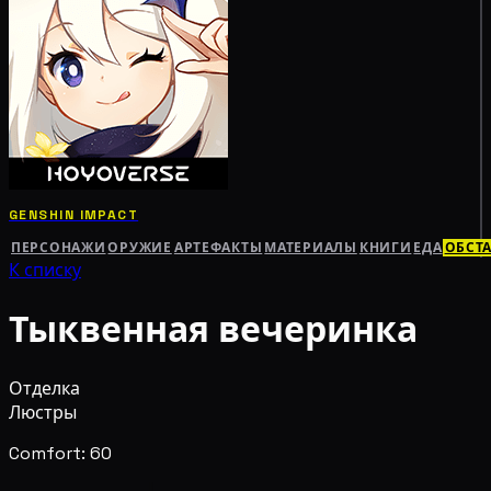
GENSHIN IMPACT
ПЕРСОНАЖИ
ОРУЖИЕ
АРТЕФАКТЫ
МАТЕРИАЛЫ
КНИГИ
ЕДА
ОБСТ
К списку
Тыквенная вечеринка
Отделка
Люстры
Comfort: 60