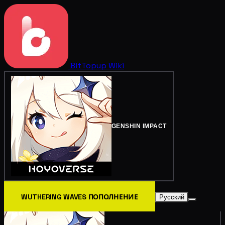
BitTopup
Wiki
GENSHIN IMPACT
WUTHERING WAVES ПОПОЛНЕНИЕ
Русский